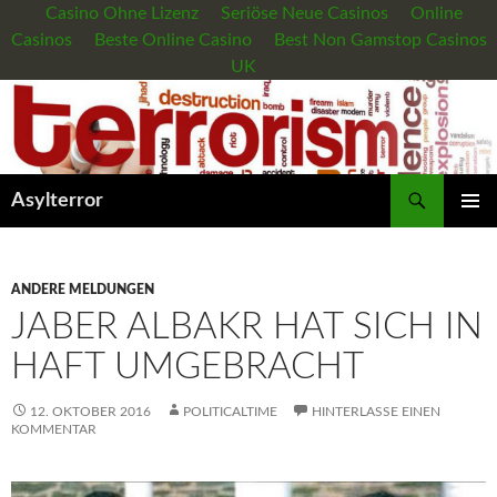
Casino Ohne Lizenz
Seriöse Neue Casinos
Online
Casinos
Beste Online Casino
Best Non Gamstop Casinos
UK
Suchen
Asylterror
PRIMÄR
MENÜ
ANDERE MELDUNGEN
JABER ALBAKR HAT SICH IN
HAFT UMGEBRACHT
12. OKTOBER 2016
POLITICALTIME
HINTERLASSE EINEN
KOMMENTAR