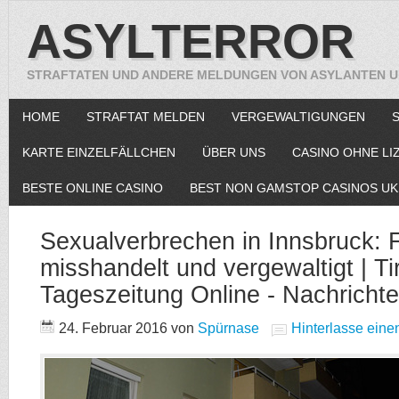
ASYLTERROR
STRAFTATEN UND ANDERE MELDUNGEN VON ASYLANTEN U
HOME
STRAFTAT MELDEN
VERGEWALTIGUNGEN
KARTE EINZELFÄLLCHEN
ÜBER UNS
CASINO OHNE LI
BESTE ONLINE CASINO
BEST NON GAMSTOP CASINOS UK
Sexualverbrechen in Innsbruck: 
misshandelt und vergewaltigt | Ti
Tageszeitung Online - Nachrichten
24. Februar 2016
von
Spürnase
Hinterlasse ein