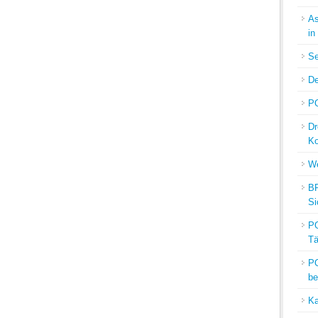
As
in
Se
De
PO
Dr
Ko
We
BP
Si
PO
Tä
PO
be
Ka