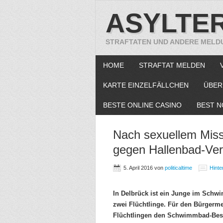
ASYLTE
STRAFTATEN UND ANDERE MELD
HOME
STRAFTAT MELDEN
KARTE EINZELFÄLLCHEN
ÜBER
BESTE ONLINE CASINO
BEST N
Nach sexuellem Miss
gegen Hallenbad-Verb
5. April 2016
von
politicaltime
Hinte
In Delbrück ist ein Junge im Schw
zwei Flüchtlinge. Für den Bürgerme
Flüchtlingen den Schwimmbad-Besu