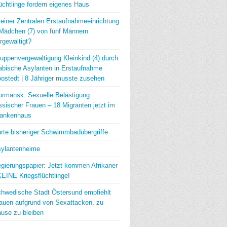
üchtlinge fordern eigenes Haus
 einer Zentralen Erstaufnahmeeinrichtung
Mädchen (7) von fünf Männern
rgewaltigt?
uppenvergewaltigung Kleinkind (4) durch
abische Asylanten in Erstaufnahme
ostedt | 8 Jähriger musste zusehen
rmansk: Sexuelle Belästigung
ssischer Frauen – 18 Migranten jetzt im
ankenhaus
rte bisheriger Schwimmbadübergriffe
ylantenheime
gierungspapier: Jetzt kommen Afrikaner
KEINE Kriegsflüchtlinge!
hwedische Stadt Östersund empfiehlt
auen aufgrund von Sexattacken, zu
use zu bleiben