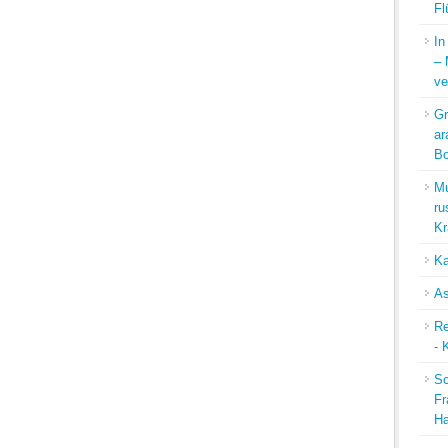
Fl
In
– 
ve
Gr
ar
Bo
Mu
ru
Kr
Ka
As
Re
- 
Sc
Fr
Ha