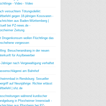
üchtlinge - Video - Video
ch versuchtem Tötungsdelikt:
ftbefehl gegen 18-jährigen Kosovaren -
chrichten aus Baden-Württemberg |
tuell bei PZ-news.de -
orzheimer Zeitung
t Drogenkonsum wollen Flüchtlinge das
schehene vergessen
lling: Besucherandrang in der neuen
terkunft für Asylbewerber
-Jähriger nach Vergewaltigung verhaftet
ssenschlägerei am Bahnhof
hwimmbad in Rendsburg: Sexueller
ergriff auf Neunjährige: Richter erlässt
ftbefehl | shz.de
sschreitungen während kurdischer
ndgebung in Pforzheimer Innenstadt -
chrichten aus Pforzheim bei PZ-