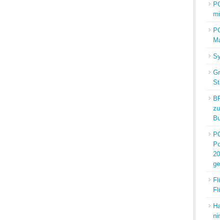
PO
mi
PO
M
Sy
Gr
St
BP
zu
Bu
PO
Po
20
ge
Fl
Fl
Ha
ni