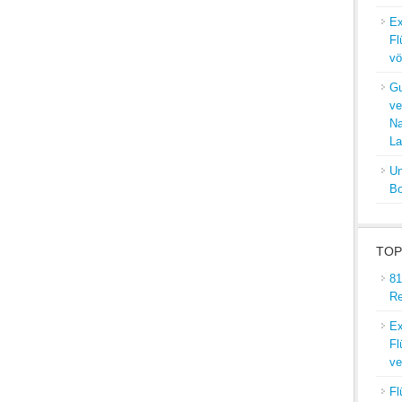
Ex
Fl
vö
Gu
ve
Na
La
Un
Bo
TOP
81
Re
Ex
Fl
ve
Fl