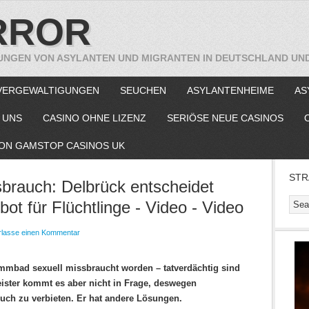
RROR
UNGEN VON ASYLANTEN UND MIGRANTEN IN DEUTSCHLAND UN
VERGEWALTIGUNGEN
SEUCHEN
ASYLANTENHEIME
AS
 UNS
CASINO OHNE LIZENZ
SERIÖSE NEUE CASINOS
ON GAMSTOP CASINOS UK
STR
brauch: Delbrück entscheidet
ot für Flüchtlinge - Video - Video
rlasse einen Kommentar
immbad sexuell missbraucht worden – tatverdächtig sind
ister kommt es aber nicht in Frage, deswegen
ch zu verbieten. Er hat andere Lösungen.