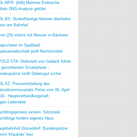
L-MFR: (646) Mehrere Einbrüche
ttels DNS-Analyse geklärt
L-BS: Dunkelhäutige Männer überfielen
ann am Bahnhof
rer (25) stürmt mit Messer in Bäckerei
apscherei im Spaßbad:
aatsanwaltschaft prüft Rechtsmittel
OLD STA: Diebstahl von Gebäck führte
 gestohlenem Smartphone -
ndespolizei stellt Diebesgut sicher
L-SZ: Pressemitteilung des
lizeikommissariats Peine vom 05. April
16 - Hauptverhandlungshaft
gen Ladendieb
üchtlingsprotest extrem: Sitzstreik:
üchtlinge fordern eigenes Haus
uptbahnhof Düsseldorf: Bundespolizei
mmt ‘Klaukids’ fest