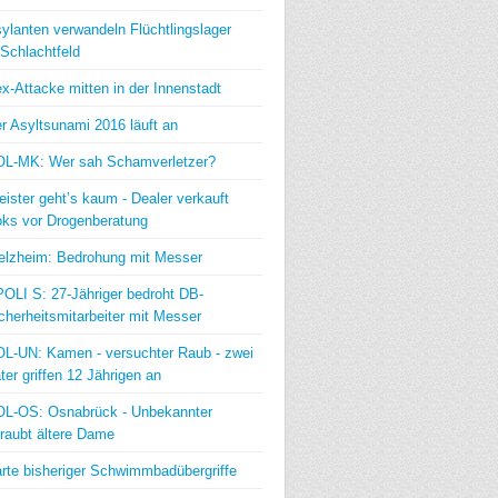
ylanten verwandeln Flüchtlingslager
 Schlachtfeld
x-Attacke mitten in der Innenstadt
r Asyltsunami 2016 läuft an
L-MK: Wer sah Schamverletzer?
eister geht’s kaum - Dealer verkauft
ks vor Drogenberatung
lzheim: Bedrohung mit Messer
OLI S: 27-Jähriger bedroht DB-
cherheitsmitarbeiter mit Messer
L-UN: Kamen - versuchter Raub - zwei
ter griffen 12 Jährigen an
L-OS: Osnabrück - Unbekannter
raubt ältere Dame
rte bisheriger Schwimmbadübergriffe