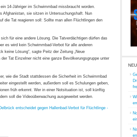
st ein 14-Jähriger im Schwimmbad missbraucht worden.
us Afghanistan, sie sitzen in Untersuchungshaft. Nun
auf die Tat reagieren soll: Sollte man allen Flüchtlingen den
sich für eine andere Lösung. Die Tatverdächtigen dürfen das
er es wird kein Schwimmbad-Verbot für alle anderen
ück keine Lösung“, sagte Peitz der Zeitung „Neue
 der Tat Einzelner nicht eine ganze Bevölkerungsgruppe unter
NEU
Ge
er, wie die Stadt stattdessen die Sicherheit im Schwimmbad
Dr
beiter eingestellt werden, außerdem soll es Schulungen geben,
fr
nen früh erkennt. Wer in einer Notsituation ist, soll künftig
erdem soll die Videoüberwachung ausgeweitet werden.
Wi
er
lbrück entscheidet gegen Hallenbad-Verbot für Flüchtlinge -
No
ei
Na
en