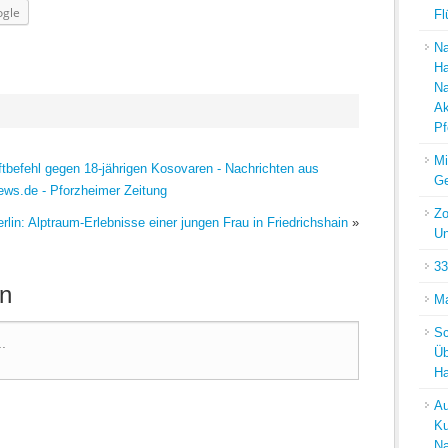
gle
Fl
Na
Ha
Na
Ak
Pf
Mi
tbefehl gegen 18-jährigen Kosovaren - Nachrichten aus
Ge
ews.de - Pforzheimer Zeitung
Zo
lin: Alptraum-Erlebnisse einer jungen Frau in Friedrichshain
»
Un
33
n
Ma
Sc
Üb
Ha
Au
Ku
Na