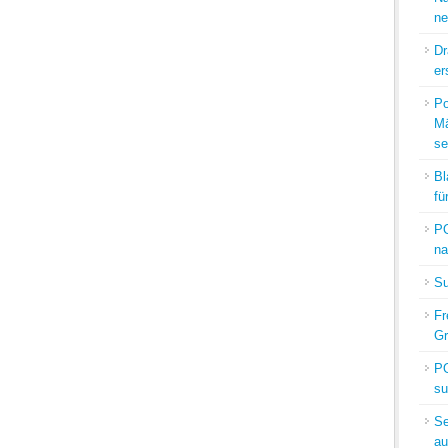
ne
Dr
er
Po
Mä
se
Bl
fü
PO
na
Su
Fr
Gr
PO
su
Se
au