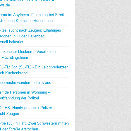
ws.de
ama im Asylheim: Flüchtling bei Streit
stochen | Kölnische Rundschau
lizei sucht nach Zeugen: Elfjähriges
dchen in Huder Hallenbad
xuell belästigt
ankeneser blockieren Vorarbeiten
r Flüchtlingsheim
L-FL: Jörl (SL-FL) - Ein Leichtverletzter
ch Küchenbrand
perreiche wandern bereits aus
emde Personen in Wohnung –
oßfahndung der Polizei
L-HS: Handy geraubt / Polizei
cht Zeugen
rbe (33) in Haft: Zwei Schwestern mitten
f der Straße erstochen